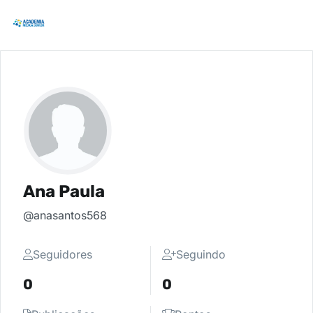
Ana Paula
@anasantos568
Seguidores
Seguindo
0
0