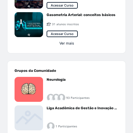
Acessar Curso
Gasometria Arterial: conceitos básicos
31 alunos inscritos
Acessar Curso
Ver mais
Grupos da Comunidade
Neurologia
93 Participantes
Liga Acadêmica de Gestão e Inovação Médica - LAGIM
1 Participantes