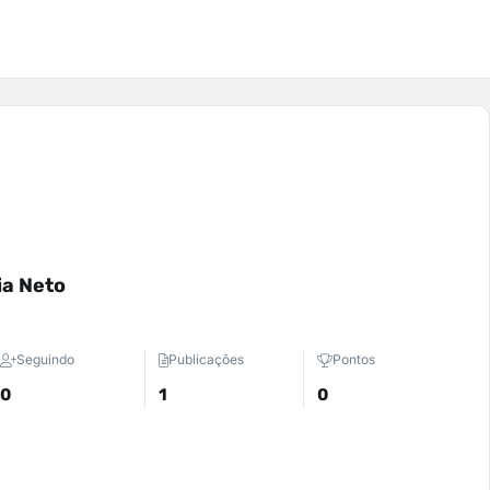
ia Neto
Seguindo
Publicações
Pontos
0
1
0