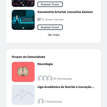
Acessar Curso
Gasometria Arterial: conceitos básicos
31 alunos inscritos
Acessar Curso
Ver mais
Grupos da Comunidade
Neurologia
93 Participantes
Liga Acadêmica de Gestão e Inovação Médica - LAGIM
1 Participantes