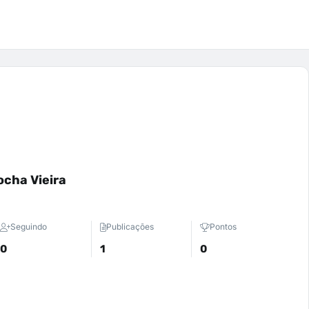
cha Vieira
Seguindo
Publicações
Pontos
0
1
0