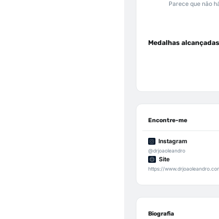
Parece que não há
Medalhas alcançada
Encontre-me
Instagram
@drjoaoleandro
Site
https://www.drjoaoleandro.co
Biografia