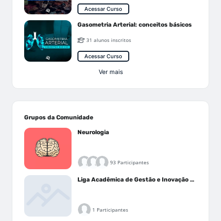
Acessar Curso
Gasometria Arterial: conceitos básicos
31 alunos inscritos
Acessar Curso
Ver mais
Grupos da Comunidade
Neurologia
93 Participantes
Liga Acadêmica de Gestão e Inovação Médica - LAGIM
1 Participantes