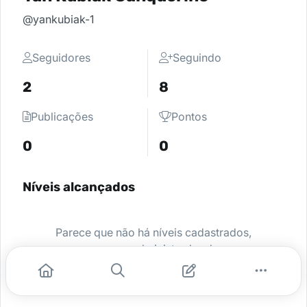
@yankubiak-1
Seguidores
Seguindo
2
8
Publicações
Pontos
0
0
Níveis alcançados
Parece que não há níveis cadastrados,
peça para o administrador da sua
comunidade ativar e comece a se
destacar.