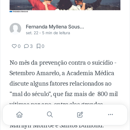
Fernanda Myllena Sousa Campos
set. 22 -
5 min de leitura
0
3
0
No mês da prevenção contra o suicídio -
Setembro Amarelo, a Academia Médica
discute alguns fatores relacionados ao
“mal do século”, que faz mais de 800 mil
vítimas por ano, entre elas grandes
figuras públicas, como Kurt Cobain,
Marilyn Monroe e Santos Dumond.¹