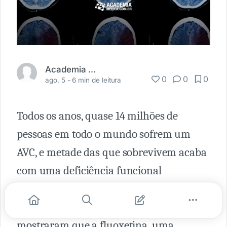
Academia Médica
0
0
0
ago. 5 -
6 min de leitura
Todos os anos, quase 14 milhões de
pessoas em todo o mundo sofrem um
AVC, e metade das que sobrevivem acaba
com uma deficiência funcional
permanente. Pesquisas em animais e
pequenos estudos em humanos
mostraram que a fluoxetina, uma