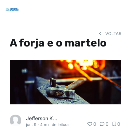
VOLTAR
A forja e o martelo
Jefferson Kleber Forti
0
0
0
jun. 9 -
4 min de leitura