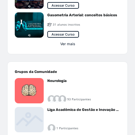
Acessar Curso
Gasometria Arterial: conceitos básicos
31 alunos inscritos
Acessar Curso
Ver mais
Grupos da Comunidade
Neurologia
93 Participantes
Liga Acadêmica de Gestão e Inovação Médica - LAGIM
1 Participantes