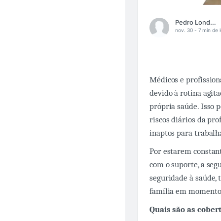
Pedro London
nov. 30 -
7 min de l
Médicos e profission
devido à rotina agit
própria saúde. Isso 
riscos diários da pr
inaptos para trabalh
Por estarem constant
com o suporte, a seg
seguridade à saúde, 
família em momento
Quais são as cober