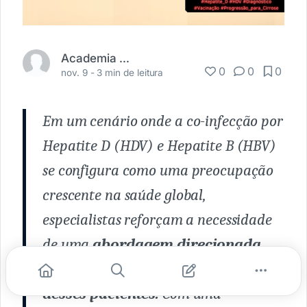
Academia Médica
0
0
0
nov. 9 -
3 min de leitura
Em um cenário onde a co-infecção por
Hepatite D (HDV) e Hepatite B (HBV)
se configura como uma preocupação
crescente na saúde global,
especialistas reforçam a necessidade
de uma
abordagem direcionada
para o diagnóstico e manejo
desses pacientes.
Com uma