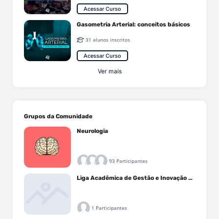
Acessar Curso
Gasometria Arterial: conceitos básicos
31 alunos inscritos
Acessar Curso
Ver mais
Grupos da Comunidade
Neurologia
93 Participantes
Liga Acadêmica de Gestão e Inovação Médica - LAGIM
1 Participantes