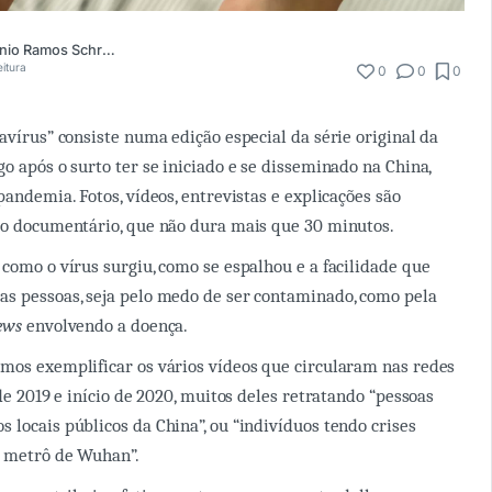
Fernando Antônio Ramos Schramm Neto
eitura
0
0
0
avírus” consiste numa edição especial da série original da
o após o surto ter se iniciado e se disseminado na China,
pandemia. Fotos, vídeos, entrevistas e explicações são
do documentário, que não dura mais que 30 minutos.
 como o vírus surgiu, como se espalhou e a facilidade que
s pessoas, seja pelo medo de ser contaminado, como pela
ews
envolvendo a doença.
mos exemplificar os vários vídeos que circularam nas redes
 de 2019 e início de 2020, muitos deles retratando “pessoas
 locais públicos da China”, ou “indivíduos tendo crises
o metrô de Wuhan”.