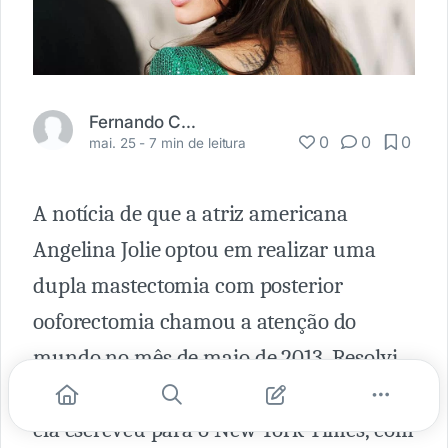
Fernando Carbonieri
0
0
0
mai. 25 -
7 min de leitura
A notícia de que a atriz americana
Angelina Jolie optou em realizar uma
dupla mastectomia com posterior
ooforectomia chamou a atenção do
mundo no mês de maio de 2013. Resolvi
fazer uma tradução livre do artigo que
ela escreveu para o New York Times, com