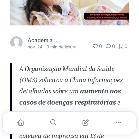
Academia Médica
0
0
0
nov. 24 -
3 min de leitura
A Organização Mundial da Saúde
(OMS) solicitou à China informações
detalhadas sobre um
aumento nos
casos de doenças respiratórias
e
agrupamentos de pneumonia em
crianças no norte do país
. Em uma
coletiva de imprensa em 13 de