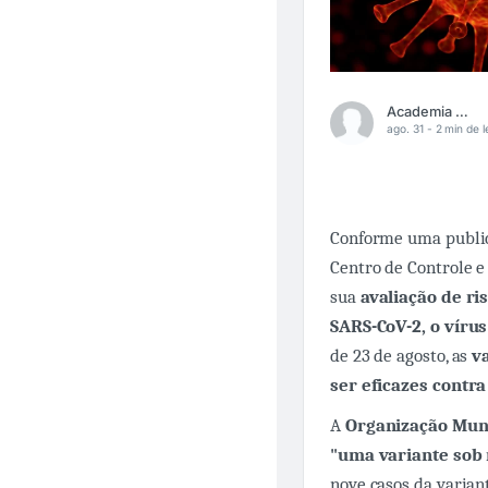
Academia Médica
ago. 31 -
2 min de l
Conforme uma public
Centro de Controle 
sua
avaliação de ri
SARS-CoV-2, o víru
de 23 de agosto, as
v
ser eficazes contra
A
Organização Mun
"uma variante sob
nove casos da varian