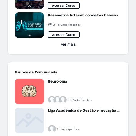
Acessar Curso
Gasometria Arterial: conceitos básicos
31 alunos inscritos
Acessar Curso
Ver mais
Grupos da Comunidade
Neurologia
93 Participantes
Liga Acadêmica de Gestão e Inovação Médica - LAGIM
1 Participantes