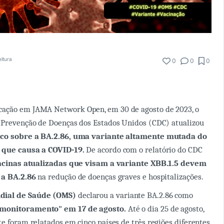
eitura
0
0
0
ação em JAMA Network Open, em 30 de agosto de 2023, o
e Prevenção de Doenças dos Estados Unidos (CDC) atualizou
sco sobre a BA.2.86, uma variante altamente mutada do
s que causa a COVID-19.
De acordo com o relatório do CDC
acinas atualizadas que visam a variante XBB.1.5 devem
 a BA.2.86
na redução de doenças graves e hospitalizações.
dial de Saúde (OMS)
declarou a variante BA.2.86 como
 monitoramento" em 17 de agosto.
Até o dia 25 de agosto,
te foram relatados em cinco países de três regiões diferentes