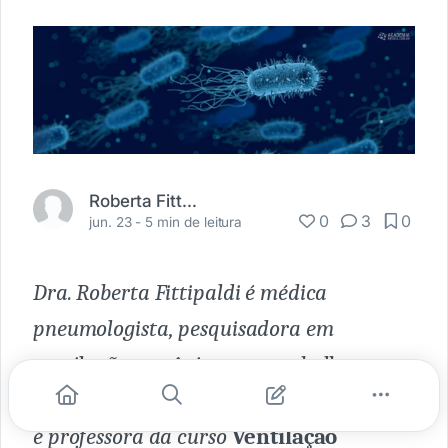
Roberta Fittipaldi
0
3
0
jun. 23 -
5 min de leitura
Dra. Roberta Fittipaldi é médica
pneumologista, pesquisadora em
ventilação mecânica, que trabalha nas
principais UTIs da cidade de São Paulo e
é professora da curso
Ventilação