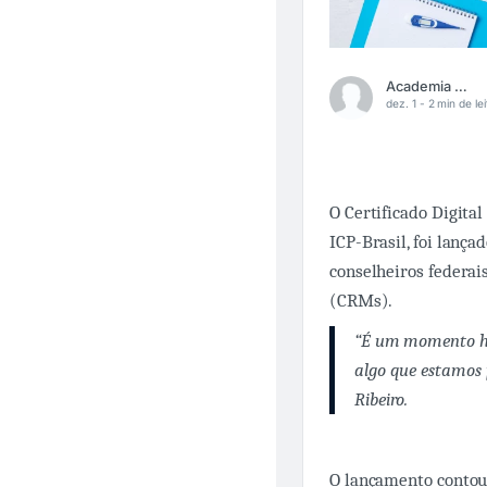
Academia Médica
dez. 1 -
2 min de lei
O Certificado Digital
ICP-Brasil, foi lanç
conselheiros federai
(CRMs).
“É um momento his
algo que estamos 
Ribeiro.
O lançamento contou 