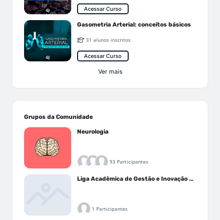
Acessar Curso
Gasometria Arterial: conceitos básicos
31 alunos inscritos
Acessar Curso
Ver mais
Grupos da Comunidade
Neurologia
93 Participantes
Liga Acadêmica de Gestão e Inovação Médica - LAGIM
1 Participantes