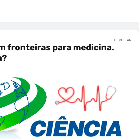
VOLTAR
m fronteiras para medicina.
a?