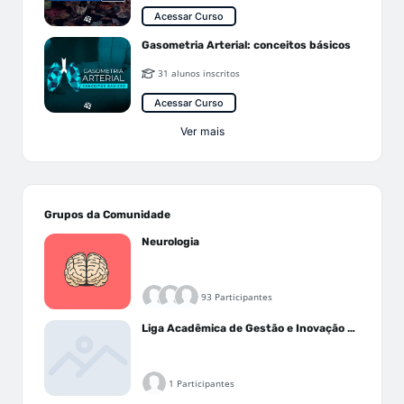
Acessar Curso
Gasometria Arterial: conceitos básicos
31 alunos inscritos
Acessar Curso
Ver mais
Grupos da Comunidade
Neurologia
93 Participantes
Liga Acadêmica de Gestão e Inovação Médica - LAGIM
1 Participantes