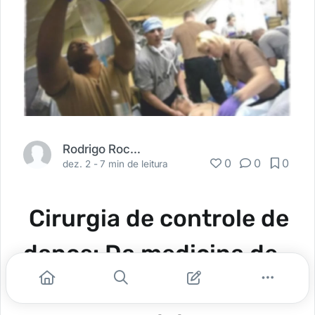
Rodrigo Rocha Correa
0
0
0
dez. 2 -
7 min de leitura
Cirurgia de controle de
danos: Da medicina de
Combate ao Emprego