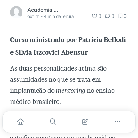
Academia Médica
0
0
0
out. 11 -
4 min de leitura
Curso ministrado por Patrícia Bellodi
e Silvia Itzcovici Abensur
As duas personalidades acima são
assumidades no que se trata em
implantação do
mentoring
no ensino
médico brasileiro.
Em explanações excelentes pude ter uma
noção mais aprofundada sobre o que