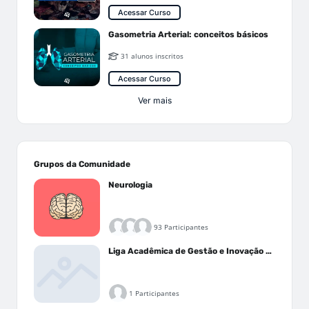
Acessar Curso
Gasometria Arterial: conceitos básicos
31 alunos inscritos
Acessar Curso
Ver mais
Grupos da Comunidade
Neurologia
93 Participantes
Liga Acadêmica de Gestão e Inovação Médica - LAGIM
1 Participantes