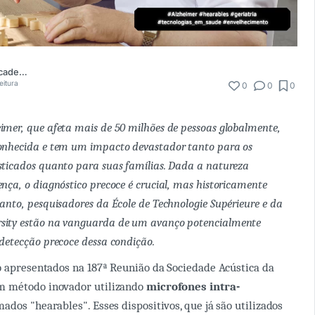
Comunidade Academia Médica
eitura
0
0
0
imer, que afeta mais de 50 milhões de pessoas globalmente,
conhecida e tem um impacto devastador tanto para os
sticados quanto para suas famílias. Dada a natureza
ença, o diagnóstico precoce é crucial, mas historicamente
tanto, pesquisadores da École de Technologie Supérieure e da
sity estão na vanguarda de um avanço potencialmente
 detecção precoce dessa condição.
o apresentados na 187ª Reunião da Sociedade Acústica da
m método inovador utilizando
microfones intra-
ados "hearables". Esses dispositivos, que já são utilizados