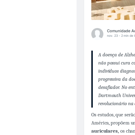
nov. 23 -
2 min de l
A doença de Alzhe
não possui cura 
indivíduos diagno
progressiva da do
desafiador. No en
Dartmouth Univer
revolucionário na
Os estudos, que serã
América, propõem u
auriculares,
os cham