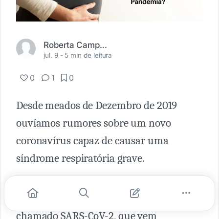
Roberta Campos Cadidé
jul. 9 -
5 min de leitura
0
1
0
Desde meados de Dezembro de 2019
ouvíamos rumores sobre um novo
coronavírus capaz de causar uma
síndrome respiratória grave.
Para além de um rumor, atualmente
vivemos a Pandemia desse novo vírus, o
chamado SARS-CoV-2, que vem