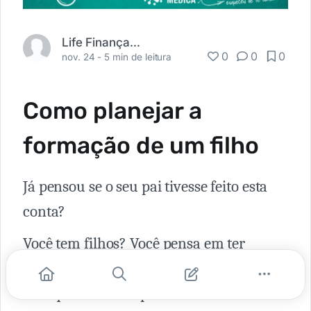
Life Finanças Pessoais
0
0
0
nov. 24 -
5 min de leitura
Como planejar a
formação de um filho
Já pensou se o seu pai tivesse feito esta
conta?
Você tem filhos? Você pensa em ter
filhos? Filhos custam dinheiro, não? Mas
será que devemos precificar a existência