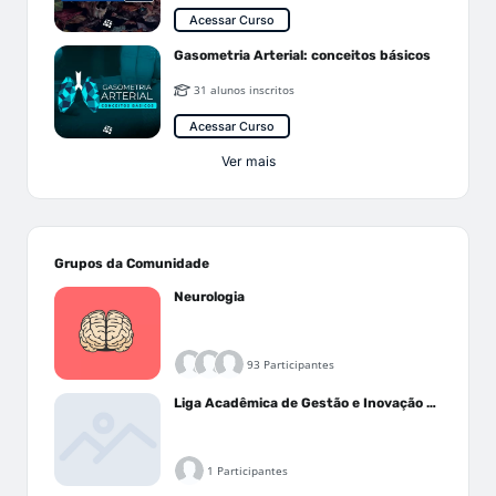
Acessar Curso
Gasometria Arterial: conceitos básicos
31 alunos inscritos
Acessar Curso
Ver mais
Grupos da Comunidade
Neurologia
93 Participantes
Liga Acadêmica de Gestão e Inovação Médica - LAGIM
1 Participantes