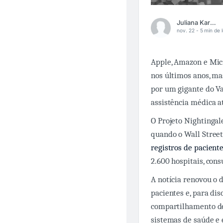
Juliana Karpinski
nov. 22 -
5 min de l
Apple, Amazon e Micr
nos últimos anos, mas
por um gigante do Va
assistência médica a
O Projeto Nightingal
quando o Wall Street
registros de pacient
2.600 hospitais, cons
A notícia renovou o 
pacientes e, para dis
compartilhamento de 
sistemas de saúde e 