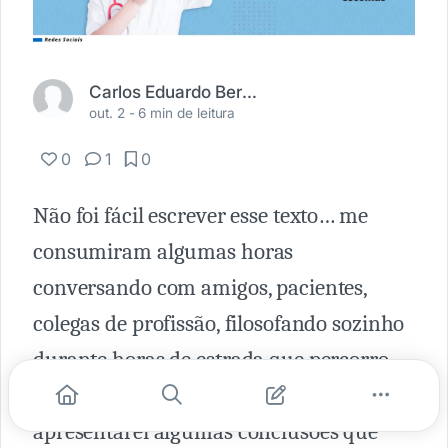
Carlos Eduardo Bernini Kapins
out. 2 -
6 min de leitura
0
1
0
Não foi fácil escrever esse texto… me
consumiram algumas horas
conversando com amigos, pacientes,
colegas de profissão, filosofando sozinho
durante horas de estrada que percorro
toda semana, lendo textos… enfim, aqui
apresentarei algumas conclusões que