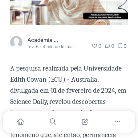
Academia Médica
0
0
0
fev. 6 -
4 min de leitura
A pesquisa realizada pela Universidade
Edith Cowan (ECU) - Australia,
divulgada em 01 de fevereiro de 2024, em
Science Daily, revelou descobertas
importantes sobre a
perda de peso
rápida
em
mulheres idosas
, um
fenômeno que, até então, permanecia