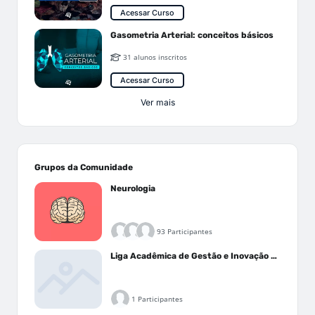
Acessar Curso
Gasometria Arterial: conceitos básicos
31 alunos inscritos
Acessar Curso
Ver mais
Grupos da Comunidade
Neurologia
93 Participantes
Liga Acadêmica de Gestão e Inovação Médica - LAGIM
1 Participantes