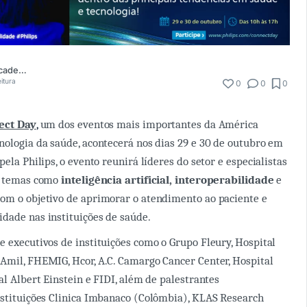
Comunidade Academia Médica
eitura
0
0
0
ect Day
,
um dos eventos mais importantes da América
nologia da saúde, acontecerá nos dias 29 e 30 de outubro em
pela Philips, o evento reunirá líderes do setor e especialistas
ir temas como
inteligência artificial, interoperabilidade
e
 com o objetivo de aprimorar o atendimento ao paciente e
dade nas instituições de saúde.
e executivos de instituições como o Grupo Fleury, Hospital
Amil, FHEMIG, Hcor, A.C. Camargo Cancer Center, Hospital
al Albert Einstein e FIDI, além de palestrantes
nstituições Clinica Imbanaco (Colômbia), KLAS Research