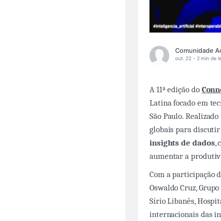
out. 22 -
2 min de l
A 11ª edição do
Conn
Latina focado em tec
São Paulo. Realizado 
globais para discut
insights de dados
,
aumentar a produtivi
Com a participação d
Oswaldo Cruz, Grupo 
Sírio Libanês, Hospit
internacionais das i