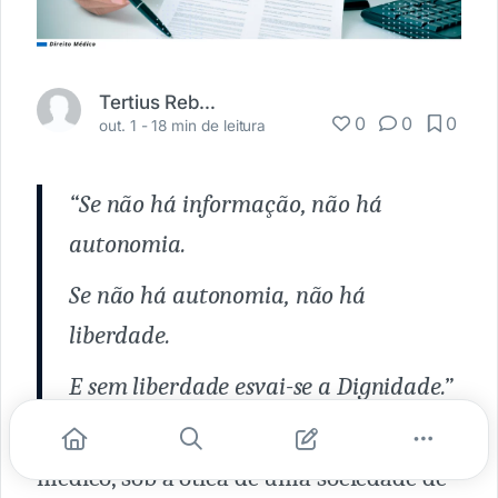
Tertius Rebelo
0
0
0
out. 1 -
18 min de leitura
“Se não há informação, não há
autonomia.
Se não há autonomia, não há
liberdade.
E sem liberdade esvai-se a Dignidade.”
Em se tratando da relação paciente-
médico, sob a ótica de uma sociedade de