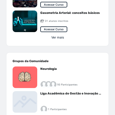
Acessar Curso
Gasometria Arterial: conceitos básicos
31 alunos inscritos
Acessar Curso
Ver mais
Grupos da Comunidade
Neurologia
93 Participantes
Liga Acadêmica de Gestão e Inovação Médica - LAGIM
1 Participantes