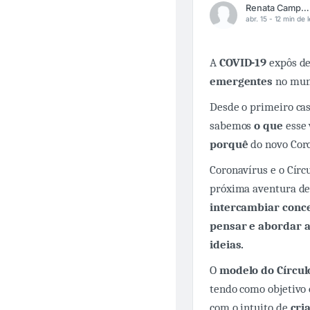
Renata Campos Cadidé
abr. 15 -
12 min de l
A
COVID-19
expôs de
emergentes
no mund
Desde o primeiro c
sabemos
o que
esse 
porquê
do novo Cor
Coronavírus e o Círc
próxima aventura de
intercambiar conce
pensar e abordar 
ideias.
O
modelo do Círcul
tendo como objetivo
com o intuito de
cri