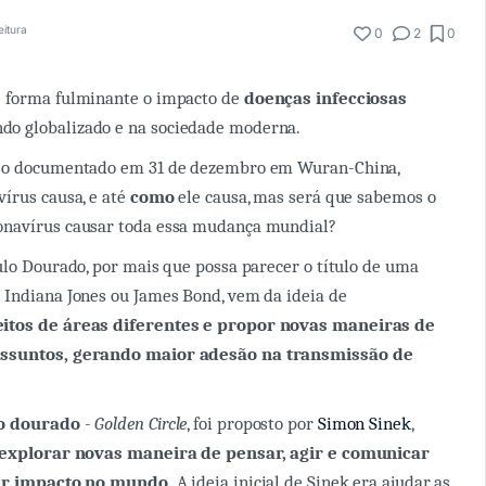
eitura
0
2
0
 forma fulminante o impacto de
doenças infecciosas
o globalizado e na sociedade moderna.
aso documentado em 31 de dezembro em Wuran-China,
vírus causa, e até
como
ele causa, mas será que sabemos o
onavírus causar toda essa mudança mundial?
ulo Dourado, por mais que possa parecer o título de uma
 Indiana Jones ou James Bond, vem da ideia de
itos de áreas diferentes
e propor novas maneiras de
assuntos, gerando maior adesão na transmissão de
o dourado
-
Golden Circle
, foi proposto por
Simon Sinek
,
explorar novas maneira de pensar, agir e comunicar
ar impacto no mundo.
A ideia inicial de Sinek era ajudar as