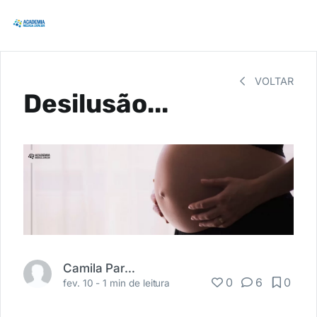
VOLTAR
Desilusão...
Camila Parrela
0
6
0
fev. 10 -
1 min de leitura