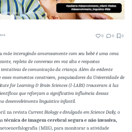
tura
0
0
0
ou mãe interagindo amorosamente com seu bebê é uma cena
ante, repleta de conversas em voz alta e respostas
tentativas de comunicação da criança. Além do evidente
ue esses momentos constroem, pesquisadores da Universidade de
itute for Learning & Brain Sciences (I-LABS)
trouxeram à luz
ientíficas que reforçam a significativa influência dessas
 no desenvolvimento linguístico infantil.
ril na revista
Current Biology e divulgado em Science Daily,
o
ma
técnica de imagem cerebral segura e não invasiva,
etoencefalografia (MEG), para monitorar a atividade