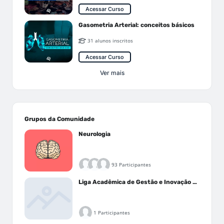
Acessar Curso
Gasometria Arterial: conceitos básicos
31 alunos inscritos
Acessar Curso
Ver mais
Grupos da Comunidade
Neurologia
93 Participantes
Liga Acadêmica de Gestão e Inovação Médica - LAGIM
1 Participantes