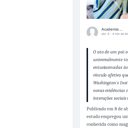
Academia Médica
abr. 9 -
4 min de lei
O ato de um pai 
universalmente toc
entusiasmadas às 
vínculo afetivo q
Washington's Inst
novas evidências c
interações sociais
Publicado em 8 de ab
estudo empregou u
conhecida como magn