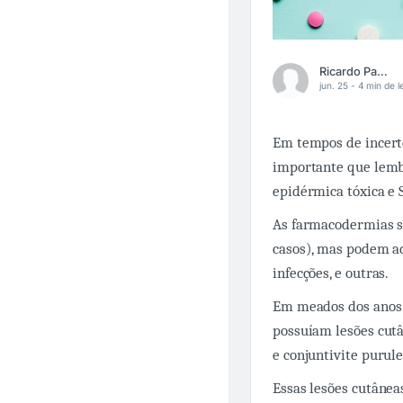
Ricardo Pagrion
jun. 25 -
4 min de le
Em tempos de incert
importante que lemb
epidérmica tóxica e 
As farmacodermias s
casos), mas podem a
infecções, e outras.
Em meados dos anos 
possuíam lesões cutâ
e conjuntivite purul
Essas lesões cutânea