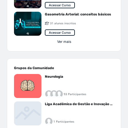
Acessar Curso
Gasometria Arterial: conceitos básicos
31 alunos inscritos
Acessar Curso
Ver mais
Grupos da Comunidade
Neurologia
93 Participantes
Liga Acadêmica de Gestão e Inovação Médica - LAGIM
1 Participantes