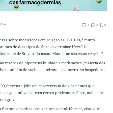
itura
0
0
0
ezas sobre medicações em relação à COVID-19, é muito
remos de dois tipos de farmacodermias: Necrólise
Síndrome de Stevens Johnson. Mas o que são essas reações?
ão reações de hipersensibilidade a medicações (maioria dos
dvir também de vacinas, síndrome do enxerto vs hospedeiro,
90, Stevens e Johnson descreveram dois pacientes que
neas generalizadas, com certos pródromos: febre, mal estar
enta grave.
s ficaram descritas como eritemas multiformes, visto que