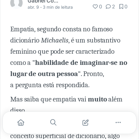
Gabriel Couto
0
2
0
abr. 9 -
3 min de leitura
Empatia, segundo consta no famoso
dicionário
Michaelis
, é um substantivo
feminino que pode ser caracterizado
como a "
habilidade de imaginar-se no
lugar de outra pessoa
". Pronto,
a pergunta está respondida.
Mas saiba que empatia vai
muito
além
disso.
Parece uma definição simples, um
conceito superficial de dicionário, algo