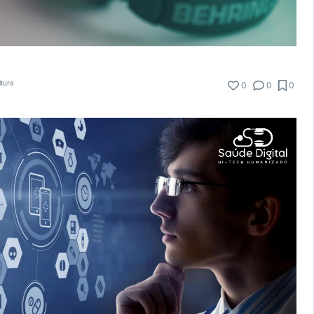
itura
0
0
0