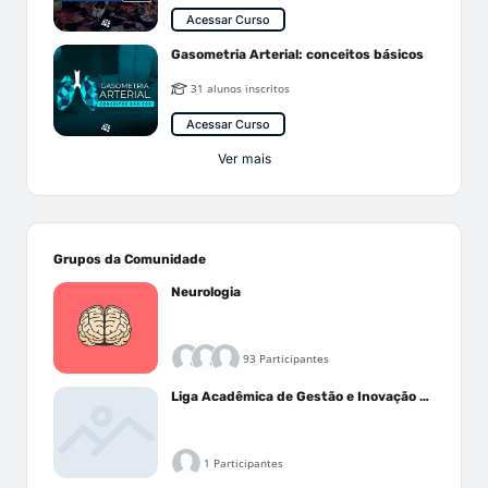
Acessar Curso
Gasometria Arterial: conceitos básicos
31 alunos inscritos
Acessar Curso
Ver mais
Grupos da Comunidade
Neurologia
93 Participantes
Liga Acadêmica de Gestão e Inovação Médica - LAGIM
1 Participantes