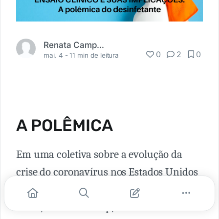
Renata Campos Cadidé
0
2
0
mai. 4 -
11 min de leitura
A POLÊMICA
Em uma coletiva sobre a evolução da
crise do coronavírus nos Estados Unidos
(EUA), feita na tarde do dia 23 de abril de
2020 , Donald Trump, em um