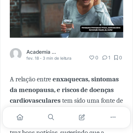
Academia Médica
0
1
0
fev. 18 -
3 min de leitura
A relação entre
enxaquecas, sintomas
da menopausa, e riscos de doenças
cardiovasculares
tem sido uma fonte de
preocupação para muitas mulheres. No
entanto, uma dupla de estudos recentes
traz boas notícias, sugerindo que a