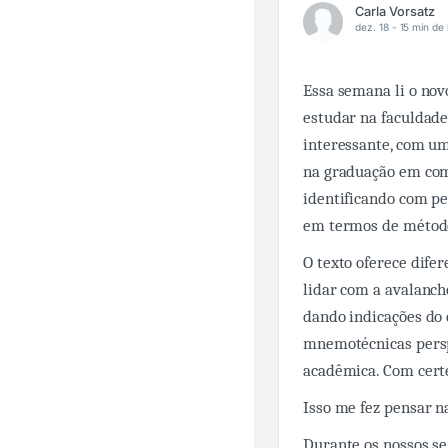
Carla Vorsatz
dez. 18 -
15 min de 
Essa semana li o nov
estudar na faculdad
interessante, com um
na graduação em comp
identificando com pe
em termos de método
O texto oferece difer
lidar com a avalanch
dando indicações do 
mnemotécnicas perspi
acadêmica. Com certe
Isso me fez pensar n
Durante os nossos se