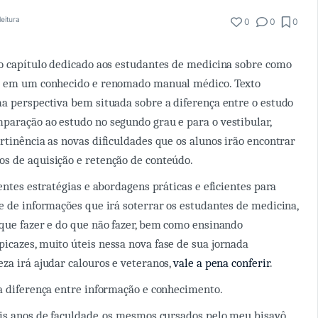
leitura
0
0
0
o capítulo dedicado aos estudantes de medicina sobre como
e em um conhecido e renomado manual médico. Texto
a perspectiva bem situada sobre a diferença entre o estudo
aração ao estudo no segundo grau e para o vestibular,
rtinência as novas dificuldades que os alunos irão encontrar
s de aquisição e retenção de conteúdo.
entes estratégias e abordagens práticas e eficientes para
e de informações que irá soterrar os estudantes de medicina,
que fazer e do que não fazer, bem como ensinando
cazes, muito úteis nessa nova fase de sua jornada
za irá ajudar calouros e veteranos,
vale a pena conferir
.
a diferença entre informação e conhecimento.
is anos de faculdade, os mesmos cursados pelo meu bisavô