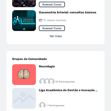
Acessar Curso
Gasometria Arterial: conceitos básicos
31 alunos inscritos
Acessar Curso
Ver mais
Grupos da Comunidade
Neurologia
93 Participantes
Liga Acadêmica de Gestão e Inovação Médica - LAGIM
1 Participantes