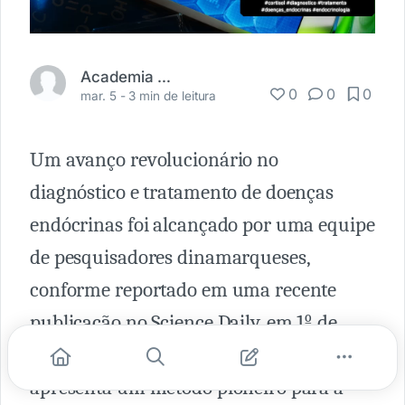
Academia Médica
0
0
0
mar. 5 -
3 min de leitura
Um avanço revolucionário no
diagnóstico e tratamento de doenças
endócrinas foi alcançado por uma equipe
de pesquisadores dinamarqueses,
conforme reportado em uma recente
publicação no Science Daily, em 1º de
março de 2024. Este estudo inovador
apresenta um método pioneiro para a