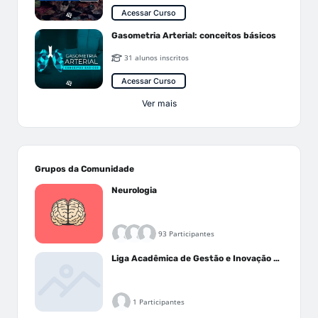
Acessar Curso
Gasometria Arterial: conceitos básicos
31 alunos inscritos
Acessar Curso
Ver mais
Grupos da Comunidade
Neurologia
93 Participantes
Liga Acadêmica de Gestão e Inovação Médica - LAGIM
1 Participantes