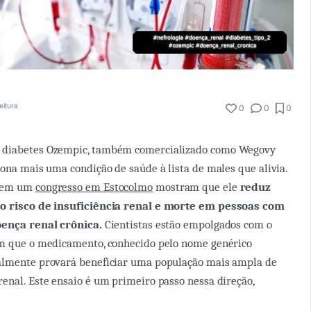
eitura
0
0
0
 diabetes Ozempic, também comercializado como Wegovy
iona mais uma condição de saúde à lista de males que alivia.
s em um
congresso em Estocolmo
mostram que ele
reduz
 o risco de insuficiência renal e morte em pessoas com
oença renal crônica.
Cientistas estão empolgados com o
am que o medicamento, conhecido pelo nome genérico
almente provará beneficiar uma população mais ampla de
enal. Este ensaio é um primeiro passo nessa direção,