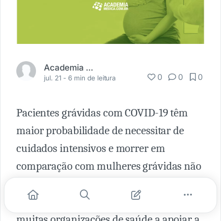
Academia Médica
0
0
0
jul. 21 -
6 min de leitura
Pacientes grávidas com COVID-19 têm
maior probabilidade de necessitar de
cuidados intensivos e morrer em
comparação com mulheres grávidas não
infectadas. Embora as consequências da
COVID-19 na gravidez tenham levado
muitas organizações de saúde a apoiar a