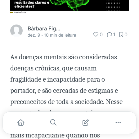
Bárbara Figueiredo
0
1
0
dez. 9 -
10 min de leitura
As doenças mentais são consideradas
doenças crônicas, que causam
fragilidade e incapacidade para o
portador, e são cercadas de estigmas e
preconceitos de toda a so­ciedade. Nesse
contexto das doen­ças mentais, a
esquizofrenia é considerada a doença
mais incapacitante quando nos