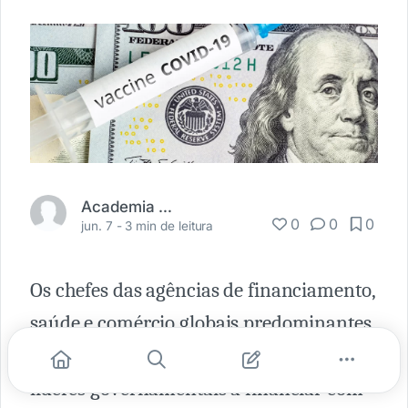
Academia Médica
0
0
0
jun. 7 -
3 min de leitura
Os chefes das agências de financiamento,
saúde e comércio globais predominantes
no mundo se uniram para exortar os
líderes governamentais a financiar com