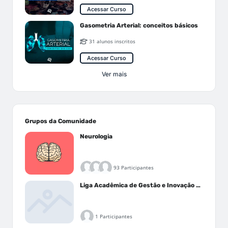
Acessar Curso
Gasometria Arterial: conceitos básicos
31 alunos inscritos
Acessar Curso
Ver mais
Grupos da Comunidade
Neurologia
93 Participantes
Liga Acadêmica de Gestão e Inovação Médica - LAGIM
1 Participantes