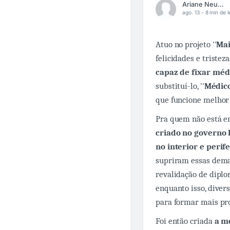
Ariane Neuhaus
ago. 13 -
8 min de l
Atuo no projeto ''
Mai
felicidades e triste
capaz de fixar méd
substituí-lo, ''
Médico
que funcione melhor 
Pra quem não está en
criado no governo 
no interior e perif
supriram essas dema
revalidação de dipl
enquanto isso, diver
para formar mais pro
Foi então criada
a m