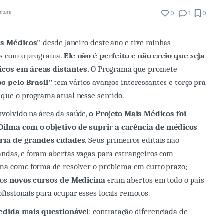
eitura
0
1
0
s Médicos''
desde janeiro deste ano e tive minhas
zas com o programa.
Ele não é perfeito e não creio que seja
icos em áreas distantes.
O Programa que promete
s pelo Brasil''
tem vários avanços interessantes e torço pra
que o programa atual nesse sentido.
volvido na área da saúde,
o Projeto Mais Médicos foi
Dilma com o objetivo de suprir a carência de médicos
eria de grandes cidades
. Seus primeiros editais não
ndas, e foram abertas vagas para estrangeiros com
oma como forma de resolver o problema em curto prazo;
sos
novos cursos de Medicina
eram abertos em todo o país
fissionais para ocupar esses locais remotos.
edida mais questionável
: contratação diferenciada de