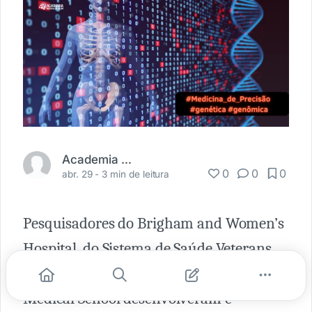
Academia Médica
0
0
0
abr. 29 -
3 min de leitura
Pesquisadores do Brigham and Women’s
Hospital, do Sistema de Saúde Veterans
Affairs (VA) de Boston e da Harvard
Medical School desenvolveram e