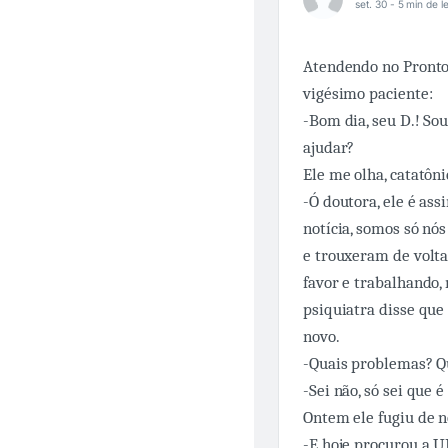
set. 30 -
5 min de le
Atendendo no Pronto
vigésimo paciente:
-Bom dia, seu D.! So
ajudar?
Ele me olha, catatôni
-Ó doutora, ele é as
notícia, somos só nó
e trouxeram de volta
favor e trabalhando,
psiquiatra disse que
novo.
-Quais problemas? Q
-Sei não, só sei que é
Ontem ele fugiu de no
-E hoje procurou a U