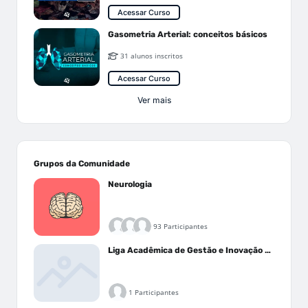
Acessar Curso
Gasometria Arterial: conceitos básicos
31 alunos inscritos
Acessar Curso
Ver mais
Grupos da Comunidade
Neurologia
93 Participantes
Liga Acadêmica de Gestão e Inovação Médica - LAGIM
1 Participantes