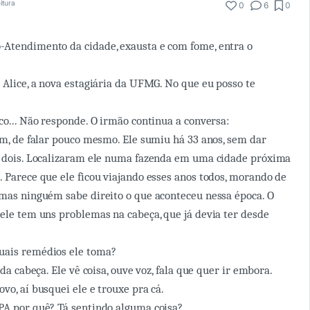
itura
0
6
0
-Atendimento da cidade, exausta e com fome, entra o
u Alice, a nova estagiária da UFMG. No que eu posso te
co... Não responde. O irmão continua a conversa:
sim, de falar pouco mesmo. Ele sumiu há 33 anos, sem dar
s dois. Localizaram ele numa fazenda em uma cidade próxima
. Parece que ele ficou viajando esses anos todos, morando de
 mas ninguém sabe direito o que aconteceu nessa época. O
 ele tem uns problemas na cabeça, que já devia ter desde
uais remédios ele toma?
 da cabeça. Ele vê coisa, ouve voz, fala que quer ir embora.
vo, aí busquei ele e trouxe pra cá.
PA por quê? Tá sentindo alguma coisa?