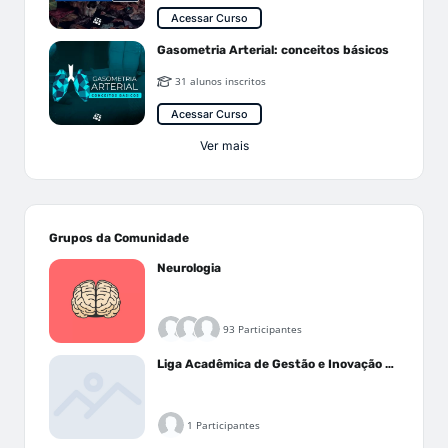
Acessar Curso
Gasometria Arterial: conceitos básicos
31 alunos inscritos
Acessar Curso
Ver mais
Grupos da Comunidade
Neurologia
93 Participantes
Liga Acadêmica de Gestão e Inovação Médica - LAGIM
1 Participantes