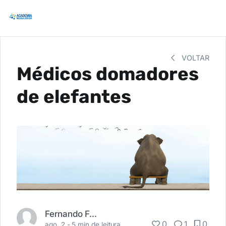
VOLTAR
Médicos domadores
de elefantes
Fernando Fernandes
0
1
0
ago. 2 -
5 min de leitura