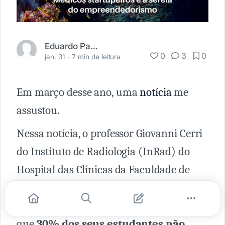
Eduardo Pavarino
0
3
0
jan. 31 -
7 min de leitura
Em março desse ano, uma
notícia
me
assustou.
Nessa notícia, o professor Giovanni Cerri
do Instituto de Radiologia (InRad) do
Hospital das Clínicas da Faculdade de
Medicina da USP (HC-FMUSP) é
entrevistado e, em uma de suas falas, diz
que
30% dos seus estudantes
não