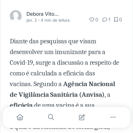
Debora Vitoria Galvan
0
1
0
jan. 2 -
4 min de leitura
Diante das pesquisas que visam
desenvolver um imunizante para a
Covid-19, surge a discussão a respeito de
como é calculada a eficácia das
vacinas. Segundo a
Agência Nacional
de Vigilância Sanitária (Anvisa)
, a
eficácia
de uma vacina é a sua
capacidade de
prevenir
a patologia para
a qual é direcionada. De forma geral,