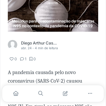
Diego Arthur Castro Cabral
abr. 24 -
4 min de leitura
0
1
0
A pandemia causada pelo novo
coronavírus (SARS-CoV-2) causou
escassez mundial de equipamentos de
proteção individual, como as máscaras