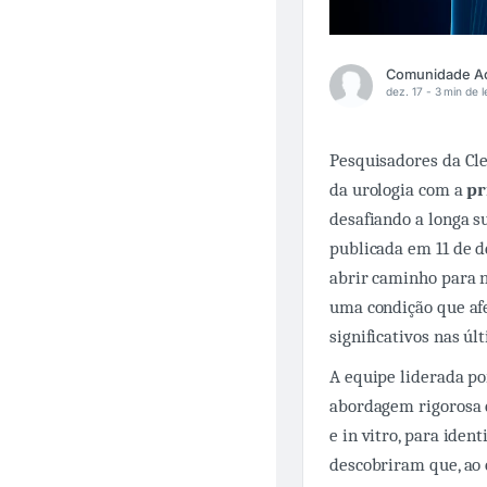
dez. 17 -
3 min de l
Pesquisadores da Cl
da urologia com a
pr
desafiando a longa su
publicada em 11 de 
abrir caminho para n
uma condição que af
significativos nas úl
A equipe liderada po
abordagem rigorosa 
e in vitro, para iden
descobriram que, ao