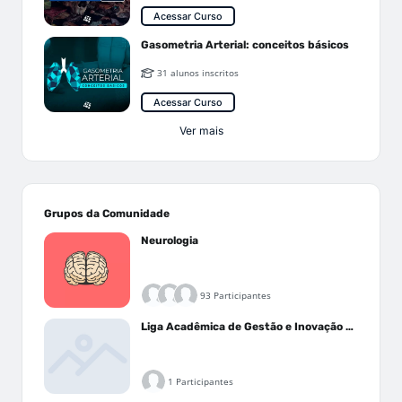
Acessar Curso
Gasometria Arterial: conceitos básicos
31 alunos inscritos
Acessar Curso
Ver mais
Grupos da Comunidade
Neurologia
93 Participantes
Liga Acadêmica de Gestão e Inovação Médica - LAGIM
1 Participantes