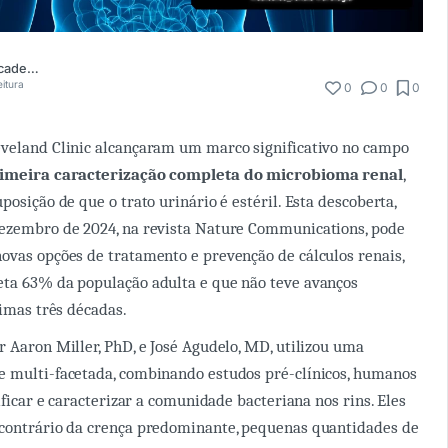
Comunidade Academia Médica
eitura
0
0
0
eveland Clinic alcançaram um marco significativo no campo
imeira caracterização completa do microbioma renal
,
posição de que o trato urinário é estéril. Esta descoberta,
dezembro de 2024, na revista Nature Communications, pode
ovas opções de tratamento e prevenção de cálculos renais,
eta 63% da população adulta e que não teve avanços
timas três décadas.
r Aaron Miller, PhD, e José Agudelo, MD, utilizou uma
e multi-facetada, combinando estudos pré-clínicos, humanos
tificar e caracterizar a comunidade bacteriana nos rins. Eles
 contrário da crença predominante, pequenas quantidades de